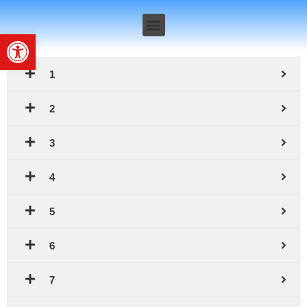
Deschide bara de unelte
1
2
3
4
5
6
7