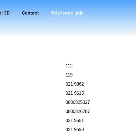
al 3D
Contact
Telefoane utile
112
119
021 9862
021 9615
0800825027
0800826787
021 9551
021 9590