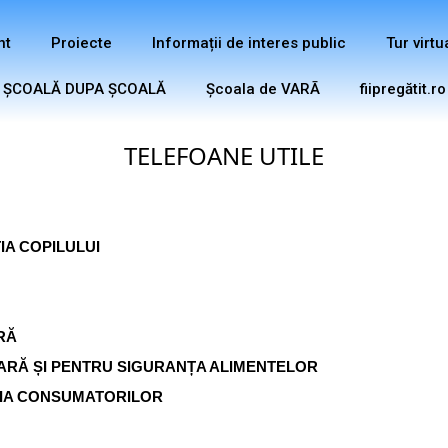
nt
Proiecte
Informații de interes public
Tur virtu
ŞCOALĂ DUPA ȘCOALĂ
Şcoala de VARĀ
fiipregătit.ro
TELEFOANE UTILE
A COPILULUI
RĂ
ARĂ ȘI PENTRU SIGURANȚA ALIMENTELOR
TIA CONSUMATORILOR