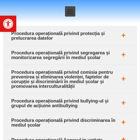
Deschide bara de unelte
Procedura operațională privind protecția și
prelucrarea datelor
Procedura operațională privind segregarea și
monitorizarea segregării în mediul școlar
Procedura operațională privind comisia pentru
prevenirea și eliminarea violenței, faptelor de
corupție și discriminării în mediul școlar și
promovarea interculturalității
Procedura operațională privind bullying-ul și
grupul de acțiuine antibullying
Procedura operațională privind discriminarea în
mediul școlar
Procedura operațională Accesul in unitate