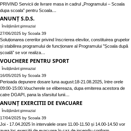
PRIVIND Servicii de livrare masa in cadrul „Programului – Scoala
dupa scoala” pentru Scoala…
ANUNȚ S.D.S.
Învățământ gimnazial
27/06/2025
by
Scoala 39
Soluționarea cererilor privind înscrierea elevilor, constituirea grupelor
și stabilirea programului de funcționare al Programului ”Școala după
școală” se vor realiza…
VOUCHERE PENTRU SPORT
Învățământ gimnazial
16/05/2025
by
Scoala 39
Perioada depunere dosare luna august:18-21.08.2025, între orele
09:00-15:00.Voucherele se elibereaza, dupa emiterea acestora de
catre DGAPI, pana la sfarsitul lunii…
ANUNȚ EXERCITII DE EVACUARE
Învățământ gimnazial
17/04/2025
by
Scoala 39
Joi - 17.04.2025 în intervalele orare 11.00-11.50 și 14.00-14.50 vor
avea loc exerciții de evacuare în caz de incendiu conform…