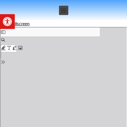
Deschide bara de unelte
View Fullscreen